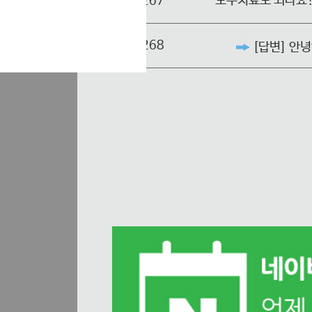
267
도수치료도 되나요
268
[답변] 안