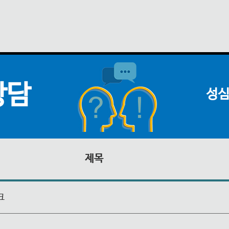
상담
성심
제목
크