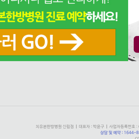
치유본한방병원 신림점
|
대표자 : 박윤구
|
사업자등록번호 : 6
상담 및 예약 : 1644-8