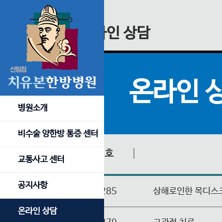
온라인 상담
온라인 
병원소개
비수술 양한방 통증 센터
번호
│
교통사고 센터
공지사항
285
상해로인한 목디스
온라인 상담