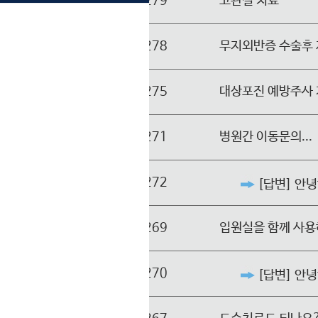
279
고관절 치료
278
무지외반증 수술후
275
대상포진 예방주사
271
병원간 이동문의...
272
[답변] 안
269
입원실을 함께 사용
270
[답변] 안