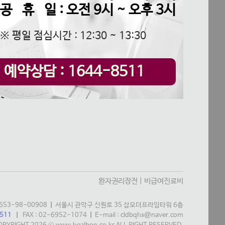
공 휴 일 : 오전 9시 ~ 오후 3시
※ 평일 점심시간 : 12:30 ~ 13:30
예약상담 : 1644-8511
환자권리장전
|
비급여진료비
53-98-00908
|
서울시 관악구 신원로 35 삼모더프라임타워 6층
511
|
FAX : 02-6952-1074
|
E-mail : cldbqhs@naver.com